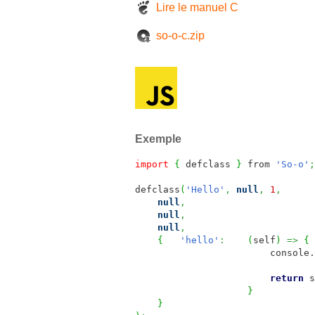
Lire le manuel C
so-o-c.zip
Exemple
import
{
defclass
}
from
'So-o'
;
defclass
(
'Hello'
,
null
,
1
,
null
,
null
,
null
,
{
'hello'
:
(
self
)
=>
{
console.
return
s
}
}