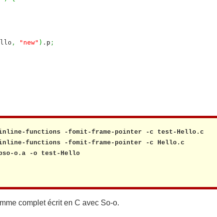
llo
,
"new"
)
.
p
;
inline-functions -fomit-frame-pointer -c test-Hello.c

inline-functions -fomit-frame-pointer -c Hello.c

bso-o.a -o test-Hello

mme complet écrit en C avec So-o.