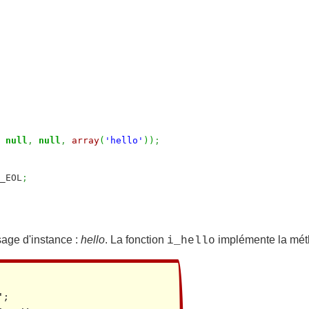
null
,
null
,
array
(
'hello'
)
)
;
_EOL
;
sage d'instance :
hello
. La fonction
implémente la mét
i_hello
;
