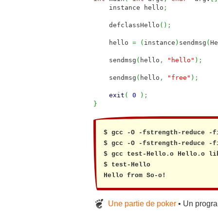
instance hello
;
defclassHello
(
)
;
hello
=
(
instance
)
sendmsg
(
He
sendmsg
(
hello
,
"hello"
)
;
sendmsg
(
hello
,
"free"
)
;
exit
(
0
)
;
}
$ gcc -O -fstrength-reduce -f
$ gcc -O -fstrength-reduce -f
$ gcc test-Hello.o Hello.o li
$ test-Hello

Hello from So-o!
Une partie de poker
• Un progra