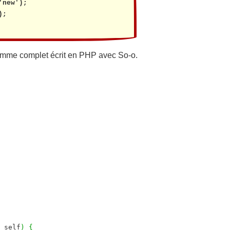
new');

;

mme complet écrit en PHP avec So-o.
 self
)
{