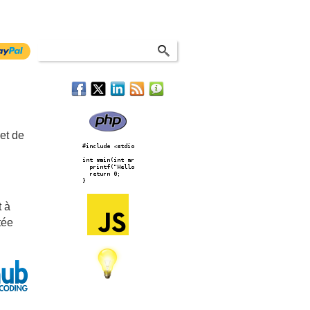
 et de
t à
tée