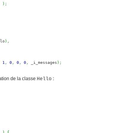
)
;
lo
)
,
1
,
0
,
0
,
0
,
_i_messages
)
;
isation de la classe
:
Hello
)
{