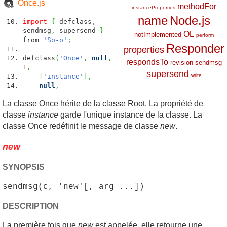
Once.js
methodFor
instanceProperties
name
Node.js
import
{
defclass
,
sendmsg
,
supersend
}
OL
notImplemented
perform
from
'So-o'
;
Responder
properties
defclass
(
'Once'
,
null
,
respondsTo
revision
sendmsg
1
,
supersend
[
'instance'
]
,
write
null
,
La classe Once hérite de la classe Root. La propriété de
classe
instance
garde l'unique instance de la classe. La
classe Once redéfinit le message de classe
new
.
new
SYNOPSIS
sendmsg(c, 'new'[, arg ...])
DESCRIPTION
La première fois que
new
est appelée, elle retourne une