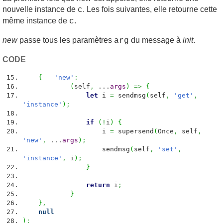
nouvelle instance de
. Les fois suivantes, elle retourne cette
c
même instance de
.
c
new
passe tous les paramètres
du message à
init
.
arg
CODE
{
'new'
:
(
self
,
...
args
)
=>
{
let
i
=
sendmsg
(
self
,
'get'
,
'instance'
)
;
if
(
!
i
)
{
i
=
supersend
(
Once
,
self
,
'new'
,
...
args
)
;
sendmsg
(
self
,
'set'
,
'instance'
,
i
)
;
}
return
i
;
}
}
,
null
)
;