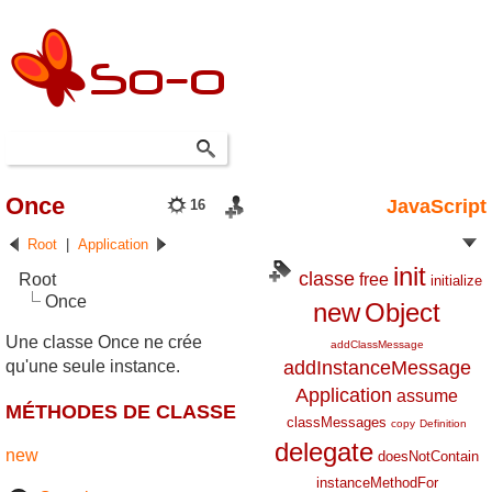
Once
JavaScript
16
Root
|
Application
init
classe
Root
free
initialize
Once
new
Object
Une classe Once ne crée
addClassMessage
qu'une seule instance.
addInstanceMessage
Application
assume
MÉTHODES DE CLASSE
classMessages
copy
Definition
delegate
new
doesNotContain
instanceMethodFor