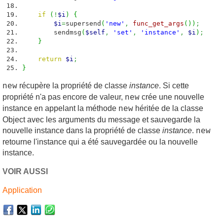
if
(
!
$i
)
{
$i
=
supersend
(
'new'
,
func_get_args
(
)
)
;
sendmsg
(
$self
,
'set'
,
'instance'
,
$i
)
;
}
return
$i
;
}
récupère la propriété de classe
instance
. Si cette
new
propriété n'a pas encore de valeur,
crée une nouvelle
new
instance en appelant la méthode
héritée de la classe
new
Object avec les arguments du message et sauvegarde la
nouvelle instance dans la propriété de classe
instance
.
new
retourne l'instance qui a été sauvegardée ou la nouvelle
instance.
VOIR AUSSI
Application