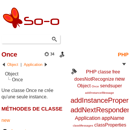
Once
PHP
34
Object
|
Application
PHP
classe
free
Object
new
doesNotRecognize
Once
Object
sendsuper
Once
Une classe Once ne crée
addInstanceMessage
qu'une seule instance.
addInstanceProper
MÉTHODES DE CLASSE
addNextResponder
Application
appName
new
classProperties
classMessages