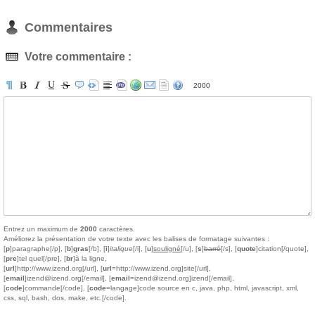
Commentaires
Votre commentaire :
2000
Entrez un maximum de
2000
caractères.
Améliorez la présentation de votre texte avec les balises de formatage suivantes :
[
p
]paragraphe[/p], [
b
]
gras
[/b], [
i
]
italique
[/i], [
u
]
souligné
[/u], [
s
]
barré
[/s], [
quote
]citation[/quote],
[
pre
]tel quel[/pre], [
br
]à la ligne,
[
url
]http://www.izend.org[/url], [
url
=http://www.izend.org]site[/url],
[
email
]izend@izend.org[/email], [
email
=izend@izend.org]izend[/email],
[
code
]commande[/code], [
code
=langage]code source en c, java, php, html, javascript, xml,
css, sql, bash, dos, make, etc.[/code].