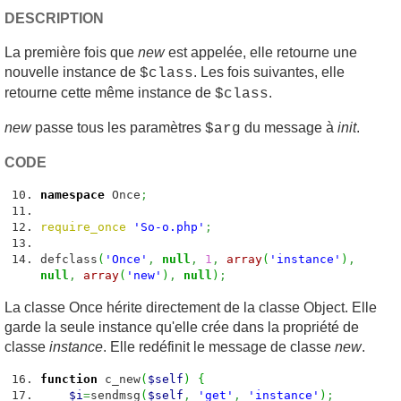
DESCRIPTION
La première fois que
new
est appelée, elle retourne une
nouvelle instance de
. Les fois suivantes, elle
$class
retourne cette même instance de
.
$class
new
passe tous les paramètres
du message à
init
.
$arg
CODE
namespace
Once
;
require_once
'So-o.php'
;
defclass
(
'Once'
,
null
,
1
,
array
(
'instance'
)
,
null
,
array
(
'new'
)
,
null
)
;
La classe Once hérite directement de la classe Object. Elle
garde la seule instance qu'elle crée dans la propriété de
classe
instance
. Elle redéfinit le message de classe
new
.
function
c_new
(
$self
)
{
$i
=
sendmsg
(
$self
,
'get'
,
'instance'
)
;