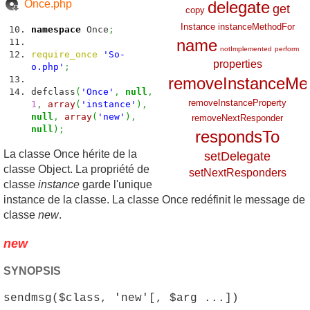
Once.php
delegate
get
copy
Instance
instanceMethodFor
namespace
Once
;
name
notImplemented
perform
require_once
'So-
properties
o.php'
;
removeInstanceMe
defclass
(
'Once'
,
null
,
removeInstanceProperty
1
,
array
(
'instance'
)
,
null
,
array
(
'new'
)
,
removeNextResponder
null
)
;
respondsTo
La classe Once hérite de la
setDelegate
classe Object. La propriété de
setNextResponders
classe
instance
garde l'unique
instance de la classe. La classe Once redéfinit le message de
classe
new
.
new
SYNOPSIS
sendmsg($class, 'new'[, $arg ...])