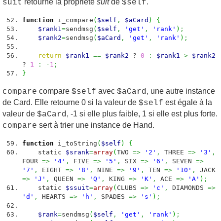
retourne la propriété
suit
de
.
suit
$self
function
i_compare
(
$self
,
$aCard
)
{
$rank1
=
sendmsg
(
$self
,
'get'
,
'rank'
)
;
$rank2
=
sendmsg
(
$aCard
,
'get'
,
'rank'
)
;
return
$rank1
==
$rank2
?
0
:
$rank1
>
$rank2
?
1
:
-
1
;
}
compare
avec
, une autre instance
compare
$self
$aCard
de Card. Elle retourne 0 si la valeur de
est égale à la
$self
valeur de
, -1 si elle plus faible, 1 si elle est plus forte.
$aCard
sert à trier une instance de Hand.
compare
function
i_toString
(
$self
)
{
static
$srank
=
array
(
TWO
=>
'2'
,
THREE
=>
'3'
,
FOUR
=>
'4'
,
FIVE
=>
'5'
,
SIX
=>
'6'
,
SEVEN
=>
'7'
,
EIGHT
=>
'8'
,
NINE
=>
'9'
,
TEN
=>
'10'
,
JACK
=>
'J'
,
QUEEN
=>
'Q'
,
KING
=>
'K'
,
ACE
=>
'A'
)
;
static
$ssuit
=
array
(
CLUBS
=>
'c'
,
DIAMONDS
=>
'd'
,
HEARTS
=>
'h'
,
SPADES
=>
's'
)
;
$rank
=
sendmsg
(
$self
,
'get'
,
'rank'
)
;