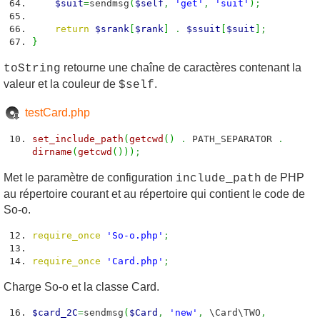
$suit
=
sendmsg
(
$self
,
'get'
,
'suit'
)
;
return
$srank
[
$rank
]
.
$ssuit
[
$suit
]
;
}
retourne une chaîne de caractères contenant la
toString
valeur et la couleur de
.
$self
testCard.php
set_include_path
(
getcwd
(
)
.
PATH_SEPARATOR
.
dirname
(
getcwd
(
)
)
)
;
Met le paramètre de configuration
de PHP
include_path
au répertoire courant et au répertoire qui contient le code de
So-o.
require_once
'So-o.php'
;
require_once
'Card.php'
;
Charge So-o et la classe Card.
$card_2C
=
sendmsg
(
$Card
,
'new'
,
\Card\TWO
,