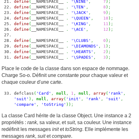
define
(
__NAMESPACE__
.
'\NINE'
,
7
)
;
define
(
__NAMESPACE__
.
'\TEN'
,
8
)
;
define
(
__NAMESPACE__
.
'\JACK'
,
9
)
;
define
(
__NAMESPACE__
.
'\QUEEN'
,
10
)
;
define
(
__NAMESPACE__
.
'\KING'
,
11
)
;
define
(
__NAMESPACE__
.
'\ACE'
,
12
)
;
define
(
__NAMESPACE__
.
'\CLUBS'
,
0
)
;
define
(
__NAMESPACE__
.
'\DIAMONDS'
,
1
)
;
define
(
__NAMESPACE__
.
'\HEARTS'
,
2
)
;
define
(
__NAMESPACE__
.
'\SPADES'
,
3
)
;
Place le code de la classe dans son espace de nommage.
Charge So-o. Définit une constante pour chaque valeur et
chaque couleur d'une carte.
defclass
(
'Card'
,
null
,
1
,
null
,
array
(
'rank'
,
'suit'
)
,
null
,
array
(
'init'
,
'rank'
,
'suit'
,
'compare'
,
'toString'
)
)
;
La classe Card hérite de la classe Object. Une instance a 2
propriétés :
rank
, sa valeur, et
suit
, sa couleur. Une instance
redéfinit les messages
init
et
toString
. Elle implémente les
messages
rank
,
suit
et
compare
.