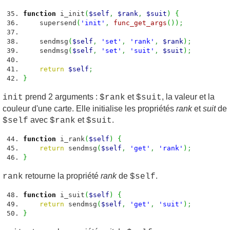
function
i_init
(
$self
,
$rank
,
$suit
)
{
supersend
(
'init'
,
func_get_args
(
)
)
;
sendmsg
(
$self
,
'set'
,
'rank'
,
$rank
)
;
sendmsg
(
$self
,
'set'
,
'suit'
,
$suit
)
;
return
$self
;
}
prend 2 arguments :
et
, la valeur et la
init
$rank
$suit
couleur d'une carte. Elle initialise les propriétés
rank
et
suit
de
avec
et
.
$self
$rank
$suit
function
i_rank
(
$self
)
{
return
sendmsg
(
$self
,
'get'
,
'rank'
)
;
}
retourne la propriété
rank
de
.
rank
$self
function
i_suit
(
$self
)
{
return
sendmsg
(
$self
,
'get'
,
'suit'
)
;
}