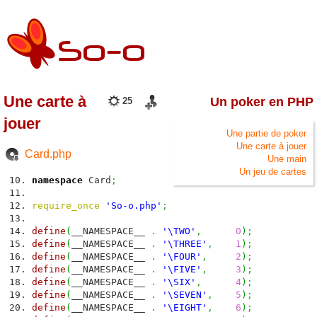
Une carte à
Un poker en PHP
25
jouer
Une partie de poker
Une carte à jouer
Card.php
Une main
Un jeu de cartes
namespace
Card
;
require_once
'So-o.php'
;
define
(
__NAMESPACE__
.
'\TWO'
,
0
)
;
define
(
__NAMESPACE__
.
'\THREE'
,
1
)
;
define
(
__NAMESPACE__
.
'\FOUR'
,
2
)
;
define
(
__NAMESPACE__
.
'\FIVE'
,
3
)
;
define
(
__NAMESPACE__
.
'\SIX'
,
4
)
;
define
(
__NAMESPACE__
.
'\SEVEN'
,
5
)
;
define
(
__NAMESPACE__
.
'\EIGHT'
,
6
)
;