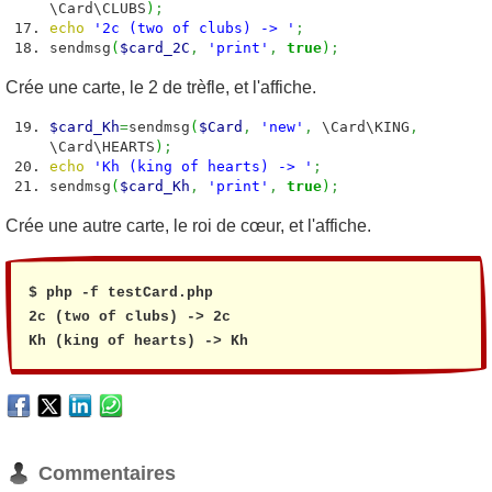
\Card\CLUBS
)
;
echo
'2c (two of clubs) -> '
;
sendmsg
(
$card_2C
,
'print'
,
true
)
;
Crée une carte, le 2 de trèfle, et l'affiche.
$card_Kh
=
sendmsg
(
$Card
,
'new'
,
\Card\KING
,
\Card\HEARTS
)
;
echo
'Kh (king of hearts) -> '
;
sendmsg
(
$card_Kh
,
'print'
,
true
)
;
Crée une autre carte, le roi de cœur, et l'affiche.
$ php -f testCard.php

2c (two of clubs) -> 2c

Kh (king of hearts) -> Kh
Commentaires