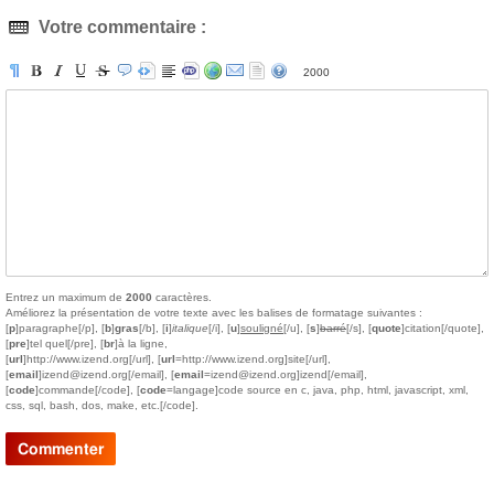
Votre commentaire :
2000
Entrez un maximum de
2000
caractères.
Améliorez la présentation de votre texte avec les balises de formatage suivantes :
[
p
]paragraphe[/p], [
b
]
gras
[/b], [
i
]
italique
[/i], [
u
]
souligné
[/u], [
s
]
barré
[/s], [
quote
]citation[/quote],
[
pre
]tel quel[/pre], [
br
]à la ligne,
[
url
]http://www.izend.org[/url], [
url
=http://www.izend.org]site[/url],
[
email
]izend@izend.org[/email], [
email
=izend@izend.org]izend[/email],
[
code
]commande[/code], [
code
=langage]code source en c, java, php, html, javascript, xml,
css, sql, bash, dos, make, etc.[/code].