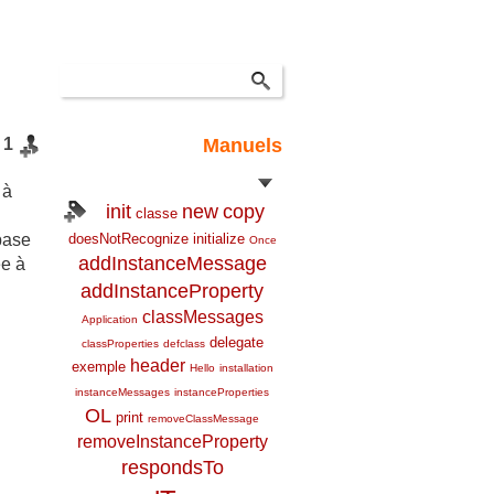
1
Manuels
 à
init
new
copy
classe
doesNotRecognize
initialize
base
Once
addInstanceMessage
ée à
addInstanceProperty
classMessages
Application
delegate
classProperties
defclass
header
exemple
Hello
installation
instanceMessages
instanceProperties
OL
print
removeClassMessage
removeInstanceProperty
respondsTo