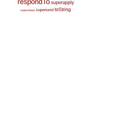
respondTo
superapply
toString
supersend
superclass