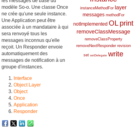
les messages de base du
modèle So-o. Une classe Once
layer
instanceMethodFor
ne crée qu'une seule instance.
messages
methodFor
Une Application peut être
OL
print
notImplemented
associée à un mandataire à qui
removeClassMessage
sera renvoyé tous les
removeClassProperty
messages inconnus qu'elle
removeNextResponder
revision
reçoit. Un Responder envoie
write
automatiquement des
set
setDelegate
messages de notification à un
groupe d'instances.
Interface
Object Layer
Object
Once
Application
Responder