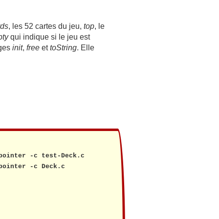
rds
, les 52 cartes du jeu,
top
, le
pty
qui indique si le jeu est
ages
init
,
free
et
toString
. Elle
ointer -c test-Deck.c

ointer -c Deck.c
