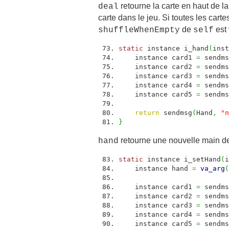
retourne la carte en haut de la
deal
carte dans le jeu. Si toutes les carte
de
est 
shuffleWhenEmpty
self
static
instance i_hand
(
inst
instance card1
=
sendms
instance card2
=
sendms
instance card3
=
sendms
instance card4
=
sendms
instance card5
=
sendms
return
sendmsg
(
Hand
,
"n
}
retourne une nouvelle main de
hand
static
instance i_setHand
(
i
instance hand
=
va_arg
(
instance card1
=
sendms
instance card2
=
sendms
instance card3
=
sendms
instance card4
=
sendms
instance card5
=
sendms