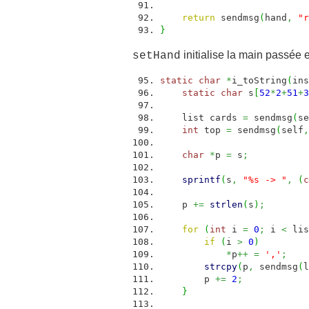
return
sendmsg
(
hand
,
"r
}
initialise la main passée 
setHand
static
char
*
i_toString
(
ins
static
char
s
[
52
*
2
+
51
+
3
list cards
=
sendmsg
(
se
int
top
=
sendmsg
(
self
,
char
*
p
=
s
;
sprintf
(
s
,
"%s -> "
,
(
c
p
+=
strlen
(
s
)
;
for
(
int
i
=
0
;
i
<
lis
if
(
i
>
0
)
*
p
++
=
','
;
strcpy
(
p
,
sendmsg
(
l
p
+=
2
;
}