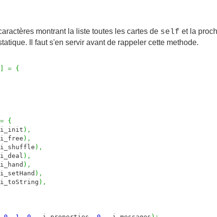
aractères montrant la liste toutes les cartes de
et la proch
self
atique. Il faut s'en servir avant de rappeler cette methode.
]
=
{
=
{
i_init
)
,
i_free
)
,
i_shuffle
)
,
i_deal
)
,
i_hand
)
,
i_setHand
)
,
i_toString
)
,
0
,
1
,
0
,
_i_properties
,
0
,
_i_messages
)
;