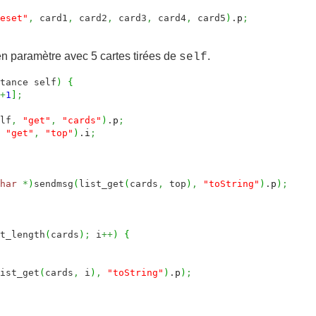
eset"
,
card1
,
card2
,
card3
,
card4
,
card5
)
.
p
;
en paramètre avec 5 cartes tirées de
.
self
tance self
)
{
+
1
]
;
lf
,
"get"
,
"cards"
)
.
p
;
"get"
,
"top"
)
.
i
;
har
*
)
sendmsg
(
list_get
(
cards
,
top
)
,
"toString"
)
.
p
)
;
t_length
(
cards
)
;
i
++
)
{
ist_get
(
cards
,
i
)
,
"toString"
)
.
p
)
;