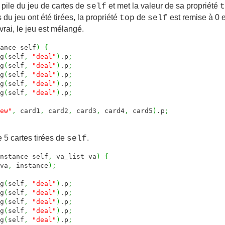
 pile du jeu de cartes de
et met la valeur de sa propriété
self
t
s du jeu ont été tirées, la propriété
de
est remise à 0 e
top
self
vrai, le jeu est mélangé.
ance self
)
{
g
(
self
,
"deal"
)
.
p
;
g
(
self
,
"deal"
)
.
p
;
g
(
self
,
"deal"
)
.
p
;
g
(
self
,
"deal"
)
.
p
;
g
(
self
,
"deal"
)
.
p
;
ew"
,
card1
,
card2
,
card3
,
card4
,
card5
)
.
p
;
 5 cartes tirées de
.
self
nstance self
,
va_list va
)
{
va
,
instance
)
;
g
(
self
,
"deal"
)
.
p
;
g
(
self
,
"deal"
)
.
p
;
g
(
self
,
"deal"
)
.
p
;
g
(
self
,
"deal"
)
.
p
;
g
(
self
,
"deal"
)
.
p
;