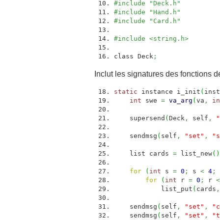
#include "Deck.h"
#include "Hand.h"
#include "Card.h"
#include <string.h>
class Deck
;
Inclut les signatures des fonctions d
static
instance i_init
(
inst
int
swe
=
va_arg
(
va
,
in
supersend
(
Deck
,
self
,
"
sendmsg
(
self
,
"set"
,
"s
list cards
=
list_new
(
)
for
(
int
s
=
0
;
s
<
4
;
for
(
int
r
=
0
;
r
<
list_put
(
cards
,
sendmsg
(
self
,
"set"
,
"c
sendmsg
(
self
,
"set"
,
"t