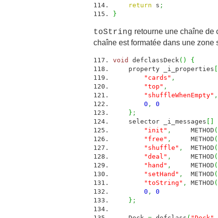
return
s
;
}
retourne une chaîne de c
toString
chaîne est formatée dans une zone st
void
defclassDeck
(
)
{
property _i_properties
[
"cards"
,
"top"
,
"shuffleWhenEmpty"
,
0
,
0
}
;
selector _i_messages
[
]
"init"
,
METHOD
(
"free"
,
METHOD
(
"shuffle"
,
METHOD
(
"deal"
,
METHOD
(
"hand"
,
METHOD
(
"setHand"
,
METHOD
(
"toString"
,
METHOD
(
0
,
0
}
;
Deck
=
defclass
(
"Deck"
,