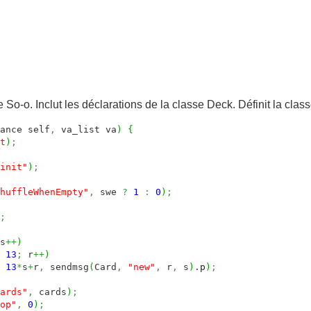
e So-o. Inclut les déclarations de la classe Deck. Définit la clas
ance self
,
va_list va
)
{
t
)
;
init"
)
;
huffleWhenEmpty"
,
swe
?
1
:
0
)
;
;
s
++
)
13
;
r
++
)
13
*
s
+
r
,
sendmsg
(
Card
,
"new"
,
r
,
s
)
.
p
)
;
ards"
,
cards
)
;
op"
,
0
)
;