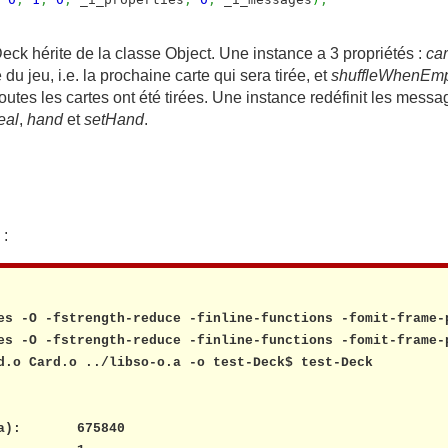
Deck hérite de la classe Object. Une instance a 3 propriétés :
ca
du jeu, i.e. la prochaine carte qui sera tirée, et
shuffleWhenEm
tes les cartes ont été tirées. Une instance redéfinit les mess
eal
,
hand
et
setHand
.
 :
es -O -fstrength-reduce -finline-functions -fomit-frame-p
es -O -fstrength-reduce -finline-functions -fomit-frame-p
d.o Card.o ../libso-o.a -o test-Deck$ test-Deck

):       675840
