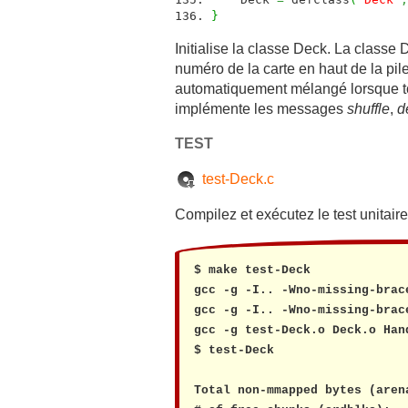
}
Initialise la classe Deck. La classe 
numéro de la carte en haut de la pile 
automatiquement mélangé lorsque tou
implémente les messages
shuffle
,
d
TEST
test-Deck.c
Compilez et exécutez le test unitaire
$ make test-Deck

gcc -g -I.. -Wno-missing-brac
gcc -g -I.. -Wno-missing-brac
gcc -g test-Deck.o Deck.o Han
$ test-Deck

Total non-mmapped bytes (arena