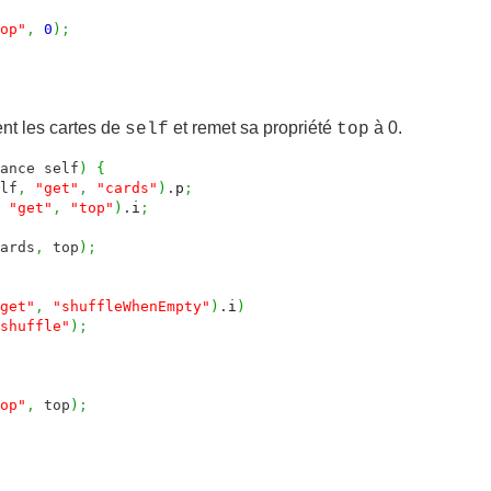
op"
,
0
)
;
ent les cartes de
et remet sa propriété
à 0.
self
top
ance self
)
{
lf
,
"get"
,
"cards"
)
.
p
;
"get"
,
"top"
)
.
i
;
ards
,
top
)
;
get"
,
"shuffleWhenEmpty"
)
.
i
)
shuffle"
)
;
op"
,
top
)
;