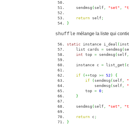
sendmsg
(
self
,
"set"
,
"t
return
self
;
}
mélange la liste qui conti
shuffle
static
instance i_deal
(
inst
list cards
=
sendmsg
(
se
int
top
=
sendmsg
(
self
,
instance c
=
list_get
(
c
if
(
++
top
>=
52
)
{
if
(
sendmsg
(
self
,
"
sendmsg
(
self
,
"
top
=
0
;
}
sendmsg
(
self
,
"set"
,
"t
return
c
;
}