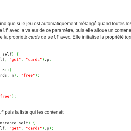
ndique si le jeu est automatiquement mélangé quand toutes les car
avec la valeur de ce paramètre, puis elle alloue un conten
elf
se la propriété
cards
de
avec. Elle initialise la propriété
to
self
 self
)
{
lf
,
"get"
,
"cards"
)
.
p
;
n
++
)
rds
,
n
)
,
"free"
)
;
free"
)
;
puis la liste qui les contenait.
lf
nstance self
)
{
lf
,
"get"
,
"cards"
)
.
p
)
;