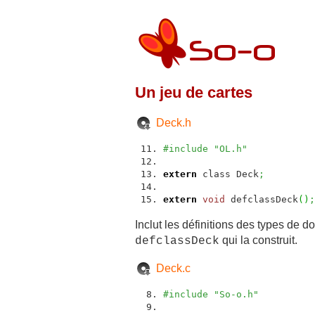
Un jeu de cartes
Deck.h
#include "OL.h"
extern
class Deck
;
extern
void
defclassDeck
(
)
;
Inclut les définitions des types de d
qui la construit.
defclassDeck
Deck.c
#include "So-o.h"