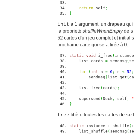
return
self
;
}
a 1 argument, un drapeau qui i
init
la propriété
shuffleWhenEmpty
de
s
52 cartes d'un jeu complet et initiali
prochaine carte qui sera tirée à 0.
static
void
i_free
(
instance
list cards
=
sendmsg
(
se
for
(
int
n
=
0
;
n
<
52
;
sendmsg
(
list_get
(
ca
list_free
(
cards
)
;
supersend
(
Deck
,
self
,
"
}
libère toutes les cartes de
free
se
static
instance i_shuffle
(
i
list_shuffle
(
sendmsg
(
se