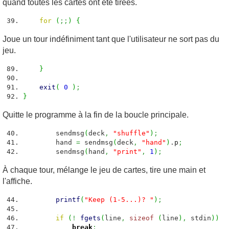
quand toutes les cartes ont été tirées.
for
(
;;
)
{
Joue un tour indéfiniment tant que l'utilisateur ne sort pas du
jeu.
}
exit
(
0
)
;
}
Quitte le programme à la fin de la boucle principale.
sendmsg
(
deck
,
"shuffle"
)
;
hand
=
sendmsg
(
deck
,
"hand"
)
.
p
;
sendmsg
(
hand
,
"print"
,
1
)
;
À chaque tour, mélange le jeu de cartes, tire une main et
l'affiche.
printf
(
"Keep (1-5...)? "
)
;
if
(
!
fgets
(
line
,
sizeof
(
line
)
,
stdin
)
)
break
;