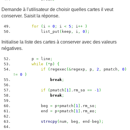
Demande à l'utilisateur de choisir quelles cartes il veut
conserver. Saisit la réponse.
for
(
i
=
0
;
i
<
5
;
i
++
)
list_put
(
keep
,
i
,
0
)
;
Initialise la liste des cartes à conserver avec des valeurs
négatives.
p
=
line
;
while
(
*
p
)
{
if
(
regexec
(
&
regexp
,
p
,
2
,
pmatch
,
0
)
!=
0
)
break
;
if
(
pmatch
[
1
]
.
rm_so
==
-
1
)
break
;
beg
=
p
+
pmatch
[
1
]
.
rm_so
;
end
=
p
+
pmatch
[
1
]
.
rm_eo
;
strncpy
(
num
,
beg
,
end
-
beg
)
;