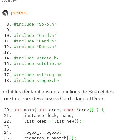
CODE
poker.c
#include "So-o.h"
#include "Card.h"
#include "Hand.h"
#include "Deck.h"
#include <stdio.h>
#include <stdlib.h>
#include <string.h>
#include <regex.h>
Inclut les déclarations des fonctions de So-o et des
constructeurs des classes Card, Hand et Deck.
int
main
(
int
argc
,
char
*
argv
[
]
)
{
instance deck
,
hand
;
list keep
=
list_new
(
)
;
regex_t regexp
;
regmatch_t pmatch
[
2
]
;