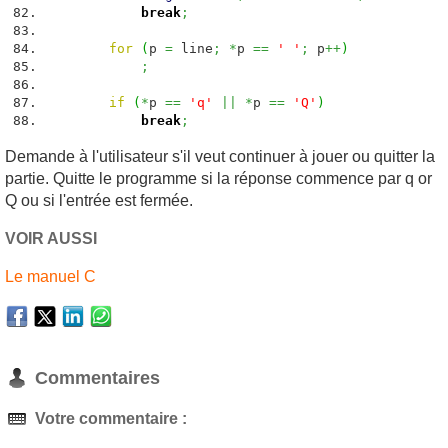
break
;
for
(
p
=
line
;
*
p
==
' '
;
p
++
)
;
if
(
*
p
==
'q'
||
*
p
==
'Q'
)
break
;
Demande à l'utilisateur s'il veut continuer à jouer ou quitter la
partie. Quitte le programme si la réponse commence par q or
Q ou si l'entrée est fermée.
VOIR AUSSI
Le manuel C
Commentaires
Votre commentaire :