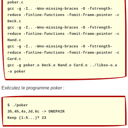
poker.c

gcc -g -I.. -Wno-missing-braces -O -fstrength-
reduce -finline-functions -fomit-frame-pointer -c 
Deck.c

gcc -g -I.. -Wno-missing-braces -O -fstrength-
reduce -finline-functions -fomit-frame-pointer -c 
Hand.c

gcc -g -I.. -Wno-missing-braces -O -fstrength-
reduce -finline-functions -fomit-frame-pointer -c 
Card.c

gcc -g poker.o Deck.o Hand.o Card.o ../libso-o.a 
-o poker
Exécutez le programme
poker
:
$ ./poker 

3h,4h,4s,Jd,6c -> ONEPAIR

Keep (1-5...)? 23