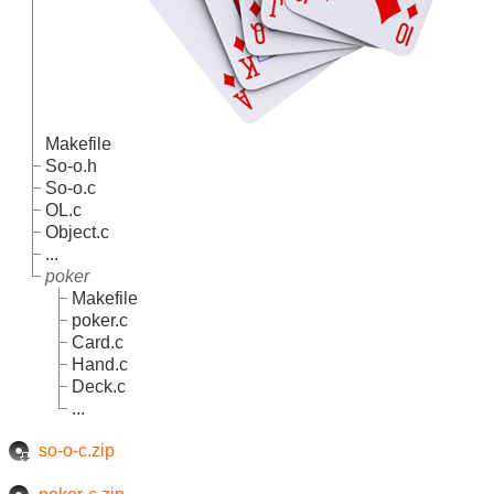
Makefile
So-o.h
So-o.c
OL.c
Object.c
...
poker
Makefile
poker.c
Card.c
Hand.c
Deck.c
...
so-o-c.zip