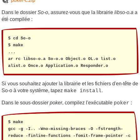
poker-c.zip
Dans le dossier
So-o
, assurez-vous que la librairie
libso-o.a
a
été compilée :
$ cd So-o

$ make

...

ar rc libso-o.a So-o.o Object.o OL.o list.o 
alist.o Once.o Application.o Responder.o
Si vous souhaitez ajouter la librairie et les fichiers d'en-tête de
So-o à votre système, tapez
.
make install
Dans le sous-dossier
poker
, compilez l'exécutable
:
poker
$ make

gcc -g -I.. -Wno-missing-braces -O -fstrength-
reduce -finline-functions -fomit-frame-pointer -c 