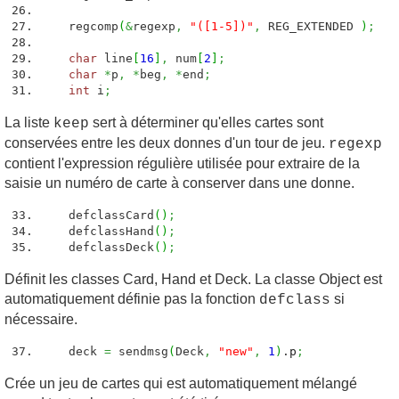
regcomp
(
&
regexp
,
"([1-5])"
,
REG_EXTENDED
)
;
char
line
[
16
]
,
num
[
2
]
;
char
*
p
,
*
beg
,
*
end
;
int
i
;
La liste
sert à déterminer qu'elles cartes sont
keep
conservées entre les deux donnes d'un tour de jeu.
regexp
contient l'expression régulière utilisée pour extraire de la
saisie un numéro de carte à conserver dans une donne.
defclassCard
(
)
;
defclassHand
(
)
;
defclassDeck
(
)
;
Définit les classes Card, Hand et Deck. La classe Object est
automatiquement définie pas la fonction
si
defclass
nécessaire.
deck
=
sendmsg
(
Deck
,
"new"
,
1
)
.
p
;
Crée un jeu de cartes qui est automatiquement mélangé